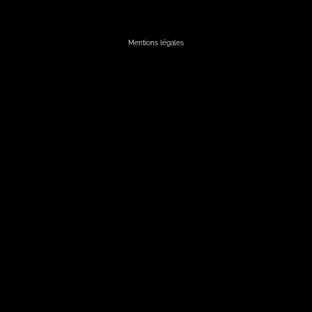
hello@popforyou.fr
Mentions légales